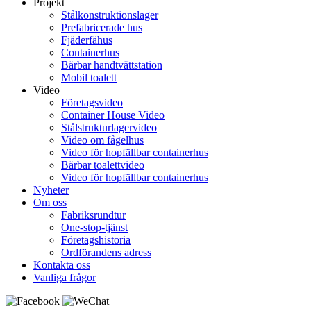
Projekt
Stålkonstruktionslager
Prefabricerade hus
Fjäderfähus
Containerhus
Bärbar handtvättstation
Mobil toalett
Video
Företagsvideo
Container House Video
Stålstrukturlagervideo
Video om fågelhus
Video för hopfällbar containerhus
Bärbar toalettvideo
Video för hopfällbar containerhus
Nyheter
Om oss
Fabriksrundtur
One-stop-tjänst
Företagshistoria
Ordförandens adress
Kontakta oss
Vanliga frågor