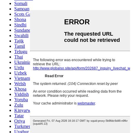
Somali
Samoan
Scots Gaelic
Shona
Sindhi
Sundanese
Swahili
Tajik
Tamil
Telugu
Thai
Ukrainian
Urdu
Uzbek
Vietnamese
Welsh
Xhosa
Yiddish
Yoruba
Zulu
Kinyarwanda
Tatar
Oriya
Turkmen
Uyghur