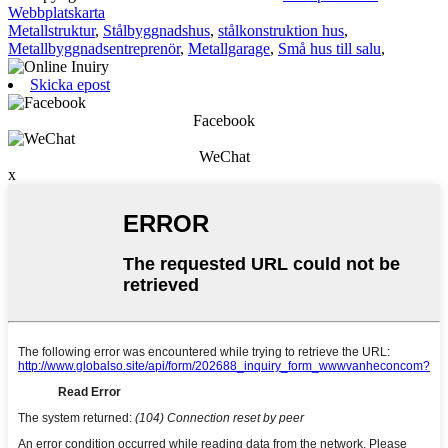
Webbplatskarta
Metallstruktur
,
Stålbyggnadshus
,
stålkonstruktion hus
,
Metallbyggnadsentreprenör
,
Metallgarage
,
Små hus till salu
,
Skicka epost
Facebook
WeChat
x