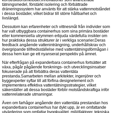
tätningsmedel, förstärkt isolering och förbättrade
dräneringssystem har använts för att stärka vattenmotståndet
i dessa bostäder, vilket bidrar till större hållbarhet och
livslängd.
Dessutom kan erfarenheter och vittnesmål från individer som
har valt utbyggbara containerhus som sina primära bostäder
eller kommersiella utrymmen erbjuda värdefulla insikter om
hur praktiska dessa strukturer är i verkliga scenarier.Deras
feedback angående vatteninträngning, underhållskrav och
övergripande tillfredsställelse med vattentätningsförmågan i
dessa hem kan ge ett nyanserat perspektiv på ämnet.
När efterfrågan på expanderbara containerhus fortsätter att
växa, pågår pågående forsknings- och utvecklingsinsatser
fokuserade på att förbättra deras vattentäta
prestanda.Samarbeten mellan arkitekter, ingenjörer och
byggexperter syftar till att förfina designelement och
implementera effektiva vattentätningsstrategier, vilket
säkerställer att dessa bostäder förblir motståndskraftiga inför
vattenrelaterade utmaningar.
Även om farhågor angående den vattentäta prestandan hos
expanderbara containerhus har dykt upp, är en omfattande
utvärdering som omfattar byggkvalitet, miljöfaktorer, tekniska