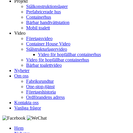
Projekt
Stålkonstruktionslager
Prefabricerade hus
Containerhus
Bärbar handtvättstation
Mobil toalett
Video
Företagsvideo
Container House Video
Stålstrukturlagervideo
Video för hopfällbar containerhus
Video för hopfällbar containerhus
Bärbar toalettvideo
Nyheter
Om oss
Fabriksrundtur
One-stop-tjänst
Företagshistoria
Ordförandens adress
Kontakta oss
Vanliga frågor
Hem