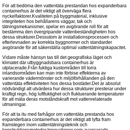
För att bedöma den vattentäta prestandan hos expanderbara
containerhus är det viktigt att överväga flera
nyckelfaktorer.Kvaliteten på byggmaterial, inklusive
integriteten hos behållarens väggar, tak och
tätningsmekanismer, spelar en avgörande roll för att
bestämma den övergripande vattenbeständigheten hos
dessa strukturer.Dessutom är installationsprocessen och
efterlevnaden av korrekta byggnormer och standarder
avgörande för att säkerställa optimal vattentätningskapacitet.
Vidare måste hänsyn tas till det geografiska läget och
klimatet där utbyggnadsbara containerhus är
utplacerade.Från fuktiga kustområden till torra
inlandsområden kan man inte förbise effekterna av
varierande vädermönster och miljöförhållanden på den
vattentäta effektiviteten hos dessa bostäder.Det är absolut
nödvändigt att utvärdera hur dessa strukturer presterar under
kraftigt regn, hög luftfuktighet och fluktuerande temperaturer
för att mäta deras motståndskraft mot vattenrelaterade
utmaningar.
För att ta itu med farhågor om vattentäta prestanda hos
expanderbara containerhus är det viktigt att lyfta fram
framstegen inom vattentätningsteknik och
konstruktionsmetoder.Innovationer som avancerade